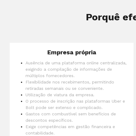
Porquê ef
Empresa própria
Ausência de uma plataforma online centralizada,
exigindo a compilação de informações de
múltiplos fornecedores.
Flexibilidade nos recebimentos, permitindo
retiradas semanais ou se conveniente.
Utilização de viatura da empresa.
O processo de inscrição nas plataformas Uber e
Bolt pode ser extenso e complicado.
Gastos com combustível sem benefícios de
descontos específicos.
Exige competências em gestão financeira e
contabilidade.