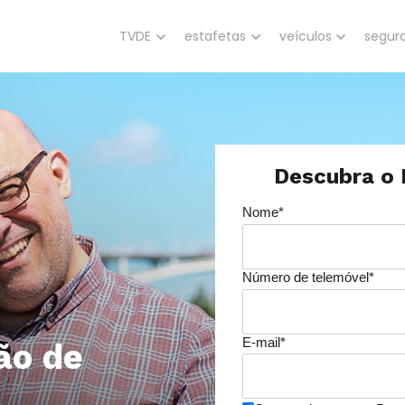
Show submenu for TVDE
TVDE
Show submenu for estafetas
estafetas
Show submenu for 
veículos
Show 
segur
Descubra o 
Nome
*
Número de telemóvel
*
E-mail
*
ão de