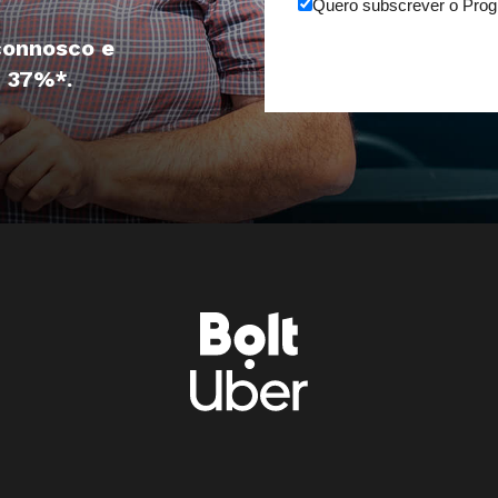
Quero subscrever o Pro
connosco e
, 37%*.