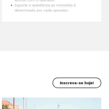
acordo com o operador.
Suporte e assistência ao motorista é
determinado por cada operador.
inscreva-se hoje!